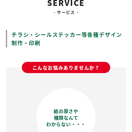
SERVICE
サービス
2022/05/11
オリジナル商品を作りませんか？
シール、ステッカー、缶バッジやキーホルダーなど
チラシ・シールステッカー等各種デザイン
データ作りのコツ、デザインのご相談も是非どうぞ！
制作・印刷
>>お問い合わせはコチラ
2022/02/07
こんなお悩みありませんか？
これまで以上にご利用しやすい価格に改定しました
定型〜大判など、データ出力やコピー対応いたします。
>>価格表はコチラ
2021/09/16
紙の厚さや
種類なんて
制作実績公開中~instagram~
わからない・・・
これまで制作した印刷物やデザインを公開しております