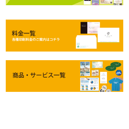
シール・ステッカー受付強化中！
ビックリマン風シールを学生サークル様のご依頼で作成しまし
た。
かわいいオリジナルイラストで大変お喜びいただけました。
少量からご対応可。イラストをご用意いただくだけでOKです！
>>キラキラシールはこちら
2026/01/14
オススメ商品!
半透明用紙を使った名刺で個性的な一枚に！
お問い合わせよろしくお願いいたします
半透明用紙のご案内はコチラ>>
2024/07/30
年末年始のご挨拶、営業活動で活躍する名入れカレンダー
受付しております！